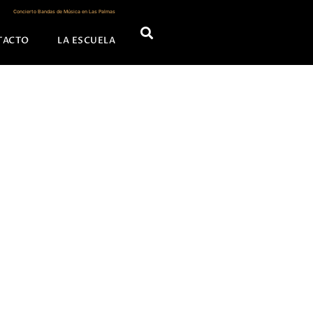
Concierto Bandas de Música en Las Palmas
TACTO
LA ESCUELA